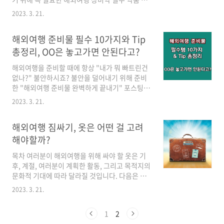
팁까지 dobbyjeong.com >> 해외여행 상비약
가지 정리했습니다. 아래 체크리스트를 통해 마
필수 5가지, 약국에서 미리 구매하자(+체크리스
2023. 3. 21.
지막 점검해보세요^^ >> 해외여행 준비물 필수
트) 해외여행 상비약 필수 5가지, 약국에서 미리
10가지와 Tip 총정리, OO은 놓고가면 안된다
구매하자(+체크리스트) 여행에서 설..
해외여행 준비물 필수 10가지와 Tip
고? 해외여행 준비물 필수 10가지와 Tip 총정리,
OO은 놓고가면 안된다고? 해외여행을 준비할 때
총정리, OO은 놓고가면 안된다고?
에 항상 "내가 뭐 빠트린건 없나?" 불안하시죠?
해외여행을 준비할 때에 항상 "내가 뭐 빠트린건
불안을 덜어내기 위해 준비한 "해외여행 준비물
없나?" 불안하시죠? 불안을 덜어내기 위해 준비
완벽하게 끝내기" 포스팅했습니다. 여권, 준비물
한 "해외여행 준비물 완벽하게 끝내기" 포스팅했
체크리스트, 준비 팁까지 dobbyjeong.com >>
습니다. 여권, 준비물 체크리스트, 준비 팁까지 아
해외여행 짐싸기, 옷은 어떤 걸 고려해야할까? 해
2023. 3. 21.
래에 정리했으니 확인해보세요^^ 목차 해외여행
외여행 짐싸기, 옷은 어떤 걸 고려해야할까? 목차
을 준비하는 것은 세부적인 것에 대한 관심과 세
여러분이 해외여행을 위해 싸야 ..
해외여행 짐싸기, 옷은 어떤 걸 고려
심한 계획이 필요한 복잡한 작업일 수 있다. 1. 해
외여행 시, 미리 준비해야할 것들 여권 및 비자 :
해야할까?
여권의 유효기간을 확인하고 목적지에 필요한 비
목차 여러분이 해외여행을 위해 싸야 할 옷은 기
자가 있는지 확인하세요. 예를 들어, 당신이 중국
후, 계절, 여러분이 계획한 활동, 그리고 목적지의
으로 여행을 간다면, 그 나라에 입국하기 위해서
문화적 기대에 따라 달라질 것입니다. 다음은 포
는 비자가 필요할 것이다. 당신은 온라인이나 대
장할 항목을 결정하는 데 도움이 되는 일반적인
사관을 통해 비자를 신청할 수 있다. >> 나라별
2023. 3. 21.
팁입니다: 일기 예보 확인 : 여행 중에 어떤 날씨
여권 유효기간 & 비자 확인하기 항공편 이용하는
가 예상되는지 확실히 알아두세요. 만약 여러분
항공사의 위탁 수화물 규정을 확인해 보시고..
1
2
이 따뜻한 기후를 가진 곳으로 여행을 간다면, 면