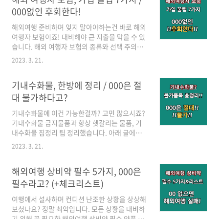
할 수 있습니다. 여러분이 안전하고 안전한 장소
000없인 후회한다!
에 머물고 있다는 것을 아는 것은 걱정을 덜고 여
해외여행 준비하며 잊지 말아야하는건 바로 해외
러분이 여행을 즐기는 데 집중할 수 있게 해줍니
여행자 보험이죠! 대비해야 큰 지출을 막을 수 있
다. 편의성 : 좋은 숙소는 방문하고 싶은 곳에 쉽
습니다. 해외 여행자 보험의 종류와 선택 주의사
게 접근할 수 있는 편리한 위치에 있습니다. 이를
항, 보험사 추천까지 한 번에 확인하고 가세요~!
통해 이동 시간을 최대한 활용할 수 있도록 교통
2023. 3. 21.
>> 해외여행 준비물 필수 10가지와 Tip 총정리,
편의 시간과 번거로움을 줄일 수 있습니다. 현지
OO은 놓고가면 안된다고? 해외여행 준비물 필수
경험 : 좋은 숙소에 머무르는 것은 당..
기내수화물, 한방에 정리 / 000은 절
10가지와 Tip 총정리, OO은 놓고가면 안된다
고? 해외여행을 준비할 때에 항상 "내가 뭐 빠트
대 불가하다고?
린건 없나?" 불안하시죠? 불안을 덜어내기 위해
기내수화물에 이건 가능한걸까? 고민 많으시죠?
준비한 "해외여행 준비물 완벽하게 끝내기" 포스
기내수화물 금지물품과 항상 헷갈리는 물품, 기
팅했습니다. 여권, 준비물 체크리스트, 준비 팁까
내수화물 짐정리 팁 정리했습니다. 아래 글에서
지 dobbyjeong.com >> 기내수화물, 한방에 정
확인해보시고 우당탕탕 공항기 피하시길 바랍니
리 / 000은 절대 불가하다고? 기내수화물, 한방
2023. 3. 21.
다^^ >> 해외여행 준비물 필수 10가지와 Tip 총
에 정리 / 000은 절대 불가하다고? 기내수화물에
정리, OO은 놓고가면 안된다고? 해외여행 준비
이건 가능한걸까? 고..
해외여행 상비약 필수 5가지, 000은
물 필수 10가지와 Tip 총정리, OO은 놓고가면 안
된다고? 해외여행을 준비할 때에 항상 "내가 뭐
필수라고? (+체크리스트)
빠트린건 없나?" 불안하시죠? 불안을 덜어내기
여행에서 설사하며 컨디션 난조한 상황을 상상해
위해 준비한 "해외여행 준비물 완벽하게 끝내기"
보셨나요? 정말 최악입니다. 모든 상황을 대비하
포스팅했습니다. 여권, 준비물 체크리스트, 준비
기 위해 꼭 필요한 해외여행 상비약 필수 약품 5