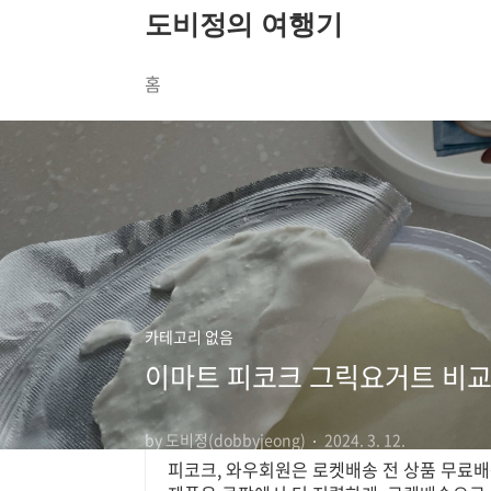
본문 바로가기
도비정의 여행기
홈
카테고리 없음
이마트 피코크 그릭요거트 비교
http://www.coupang.com
광고
쿠팡 피코크 매일 오픈되는 와우회원 특
by 도비정(dobbyjeong)
2024. 3. 12.
피코크, 와우회원은 로켓배송 전 상품 무료배