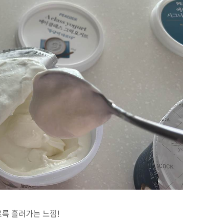
륵 흘러가는 느낌!