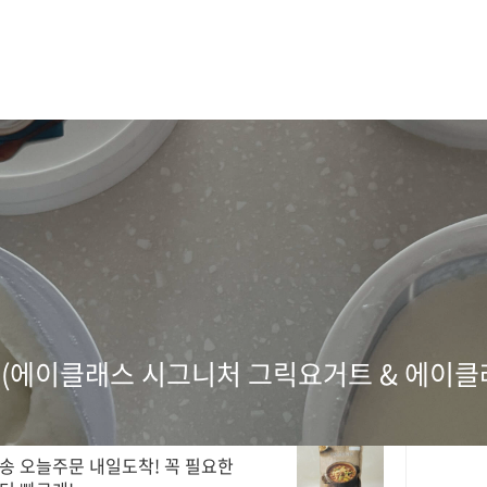
(에이클래스 시그니처 그릭요거트 & 에이클
가
송 오늘주문 내일도착! 꼭 필요한