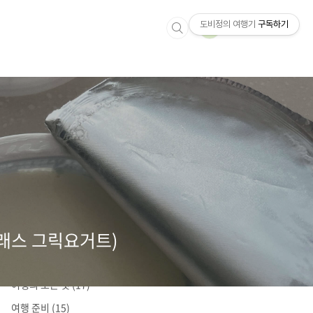
도비정의 여행기
구독하기
래스 그릭요거트)
분류 전체보기
(164)
정보통
(0)
여행의 모든 것
(17)
여행 준비
(15)